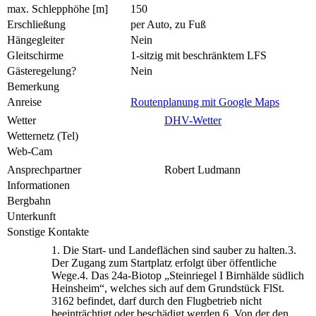
max. Schlepphöhe [m]
150
Erschließung
per Auto, zu Fuß
Hängegleiter
Nein
Gleitschirme
1-sitzig mit beschränktem LFS
Gästeregelung?
Nein
Bemerkung
Anreise
Routenplanung mit Google Maps
Wetter
DHV-Wetter
Wetternetz (Tel)
Web-Cam
Ansprechpartner
Robert Ludmann
Informationen
Bergbahn
Unterkunft
Sonstige Kontakte
1. Die Start- und Landeflächen sind sauber zu halten.3.
Der Zugang zum Startplatz erfolgt über öffentliche
Wege.4. Das 24a-Biotop „Steinriegel I Birnhälde südlich
Heinsheim“, welches sich auf dem Grundstück FlSt.
3162 befindet, darf durch den Flugbetrieb nicht
beeinträchtigt oder beschädigt werden.6. Von der den