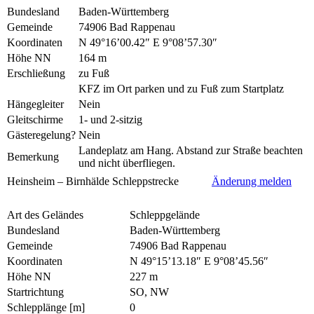
Bundesland
Baden-Württemberg
Gemeinde
74906 Bad Rappenau
Koordinaten
N 49°16’00.42″ E 9°08’57.30″
Höhe NN
164 m
Erschließung
zu Fuß
KFZ im Ort parken und zu Fuß zum Startplatz
Hängegleiter
Nein
Gleitschirme
1- und 2-sitzig
Gästeregelung?
Nein
Landeplatz am Hang. Abstand zur Straße beachten
Bemerkung
und nicht überfliegen.
Heinsheim – Birnhälde Schleppstrecke
Änderung melden
Art des Geländes
Schleppgelände
Bundesland
Baden-Württemberg
Gemeinde
74906 Bad Rappenau
Koordinaten
N 49°15’13.18″ E 9°08’45.56″
Höhe NN
227 m
Startrichtung
SO, NW
Schlepplänge [m]
0