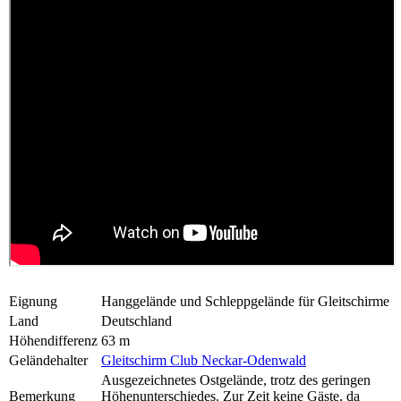
Eignung
Hanggelände und Schleppgelände für Gleitschirme
Land
Deutschland
Höhendifferenz
63 m
Geländehalter
Gleitschirm Club Neckar-Odenwald
Ausgezeichnetes Ostgelände, trotz des geringen
Bemerkung
Höhenunterschiedes. Zur Zeit keine Gäste, da