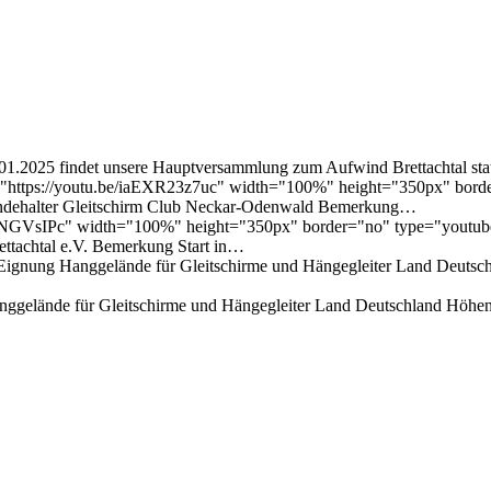
.2025 findet unsere Hauptversammlung zum Aufwind Brettachtal stat
="https://youtu.be/iaEXR23z7uc" width="100%" height="350px" bord
ländehalter Gleitschirm Club Neckar-Odenwald Bemerkung…
LdNGVsIPc" width="100%" height="350px" border="no" type="youtube
ttachtal e.V. Bemerkung Start in…
Eignung Hanggelände für Gleitschirme und Hängegleiter Land Deutsch
gelände für Gleitschirme und Hängegleiter Land Deutschland Höhend