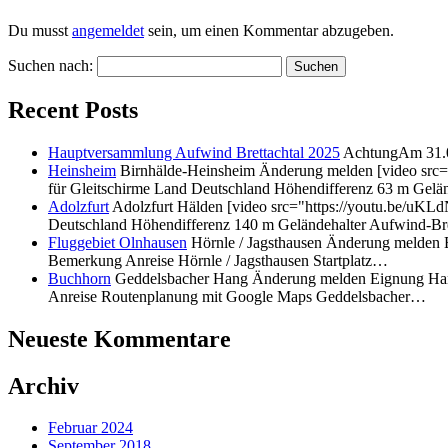
Du musst
angemeldet
sein, um einen Kommentar abzugeben.
Suchen nach:
Recent Posts
Hauptversammlung Aufwind Brettachtal 2025
AchtungAm 31.01
Heinsheim
Birnhälde-Heinsheim Änderung melden [video src
für Gleitschirme Land Deutschland Höhendifferenz 63 m Ge
Adolzfurt
Adolzfurt Hälden [video src="https://youtu.be/uK
Deutschland Höhendifferenz 140 m Geländehalter Aufwind-Bre
Fluggebiet Olnhausen
Hörnle / Jagsthausen Änderung melden 
Bemerkung Anreise Hörnle / Jagsthausen Startplatz…
Buchhorn
Geddelsbacher Hang Änderung melden Eignung Hang
Anreise Routenplanung mit Google Maps Geddelsbacher…
Neueste Kommentare
Archiv
Februar 2024
September 2018